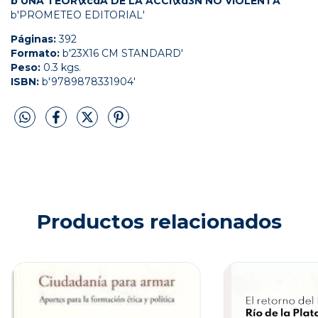
b'UNA TEOR\xcdA DE LA ACCI\xd3N NO VIOLENTA'
b'PROMETEO EDITORIAL'
Páginas:
392
Formato:
b'23X16 CM STANDARD'
Peso:
0.3 kgs.
ISBN:
b'9789878331904'
Productos relacionados