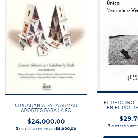
EL RETORNO D
CIUDADANIA PARA ARMAR
EN EL RÍO DE
APORTES PARA LA FO
DISCURSO 
$29.7
$24.000,00
3
cuotas sin inte
3
cuotas sin interés de
$8.000,00