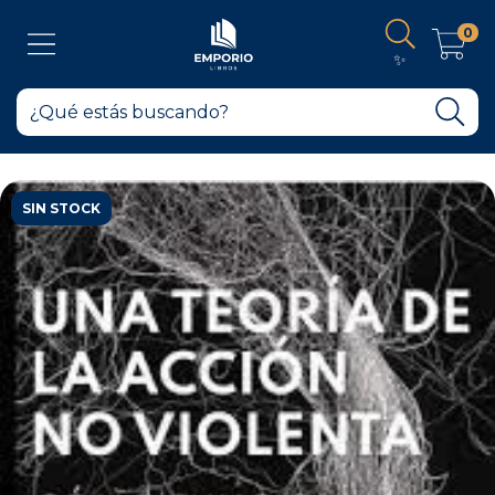
0
✨
SIN STOCK