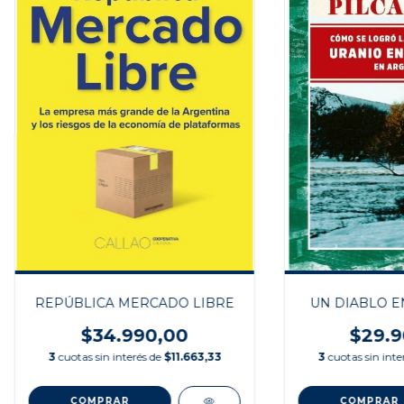
REPÚBLICA MERCADO LIBRE
UN DIABLO E
$34.990,00
$29.9
3
cuotas sin interés de
$11.663,33
3
cuotas sin inte