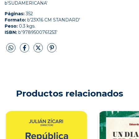
b'SUDAMERICANA'
Páginas:
352
Formato:
b'23X16 CM STANDARD'
Peso:
0.3 kgs.
ISBN:
b'9789500761253'
Productos relacionados