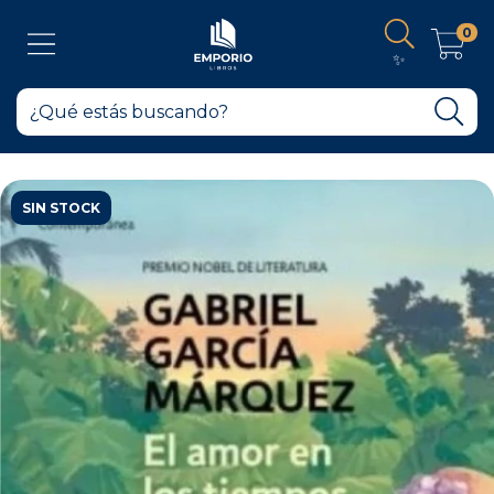
0
✨
SIN STOCK