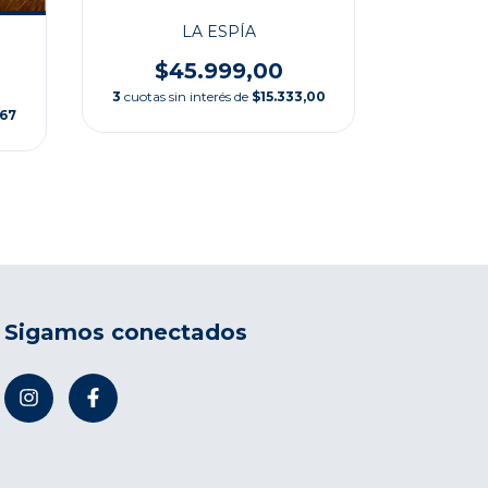
LA ESPÍA
LAS TRES
$45.999,00
3
cuotas sin interés de
$15.333,00
$
,67
3
cuotas s
Sigamos conectados