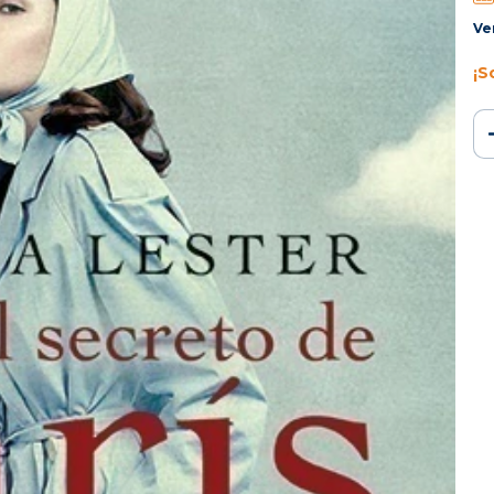
Ve
¡S