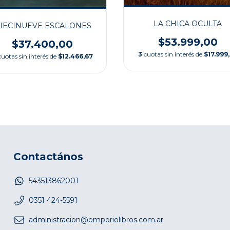
LA CHICA OCULTA
IECINUEVE ESCALONES
$53.999,00
$37.400,00
3
cuotas sin interés de
$17.999
cuotas sin interés de
$12.466,67
Contactános
543513862001
0351 424-5591
administracion@emporiolibros.com.ar