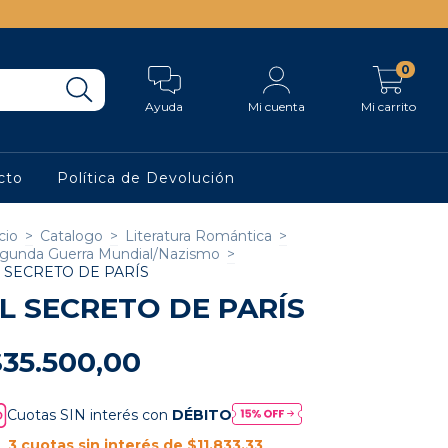
0
Ayuda
Mi cuenta
Mi carrito
cto
Política de Devolución
cio
>
Catalogo
>
Literatura Romántica
>
gunda Guerra Mundial/Nazismo
>
 SECRETO DE PARÍS
L SECRETO DE PARÍS
$35.500,00
Cuotas SIN interés con
DÉBITO
3
cuotas sin interés de
$11.833,33