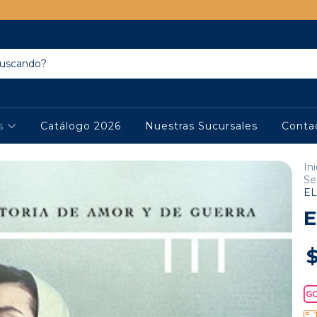
os
Catálogo 2026
Nuestras Sucursales
Conta
Ini
Se
EL
E