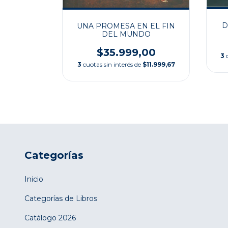
D
UNA PROMESA EN EL FIN
E
DEL MUNDO
00
$35.999,00
3
$6.333,33
3
cuotas sin interés de
$11.999,67
Categorías
Inicio
Categorías de Libros
Catálogo 2026