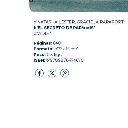
b'NATASHA LESTER, GRACIELA RAPAPORT'
b'EL SECRETO DE PAR\xcdS'
b'VIDIS '
Páginas:
640
Formato:
b'23x 15 cm'
Peso:
0.3 kgs.
ISBN:
b'9789878474670'