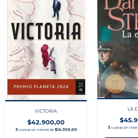
LA E
VICTORIA
$45.9
$42.900,00
3
cuotas sin inte
3
cuotas sin interés de
$14.300,00