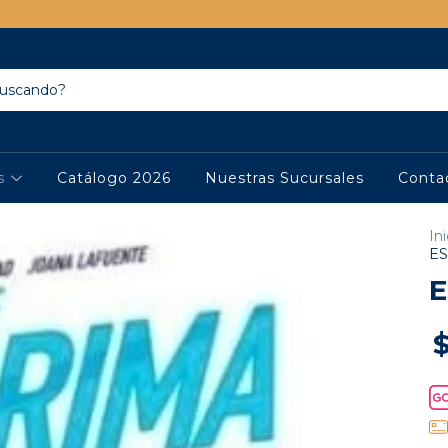
os
Catálogo 2026
Nuestras Sucursales
Conta
Ini
ES
E