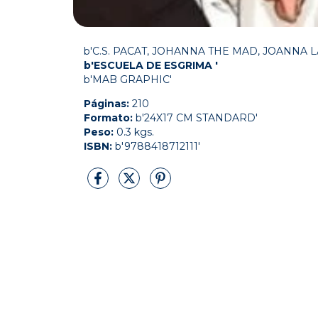
b'C.S. PACAT, JOHANNA THE MAD, JOANNA 
b'ESCUELA DE ESGRIMA '
b'MAB GRAPHIC'
Páginas:
210
Formato:
b'24X17 CM STANDARD'
Peso:
0.3 kgs.
ISBN:
b'9788418712111'