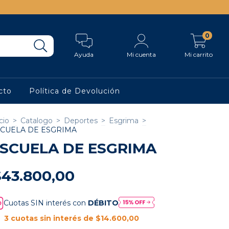
0
Ayuda
Mi cuenta
Mi carrito
cto
Política de Devolución
cio
>
Catalogo
>
Deportes
>
Esgrima
>
CUELA DE ESGRIMA
SCUELA DE ESGRIMA
$43.800,00
Cuotas SIN interés con
DÉBITO
3
cuotas sin interés de
$14.600,00