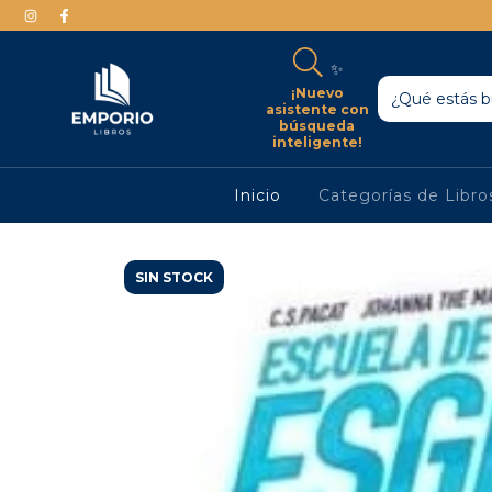
✨
¡Nuevo
asistente con
búsqueda
inteligente!
Inicio
Categorías de Libr
SIN STOCK