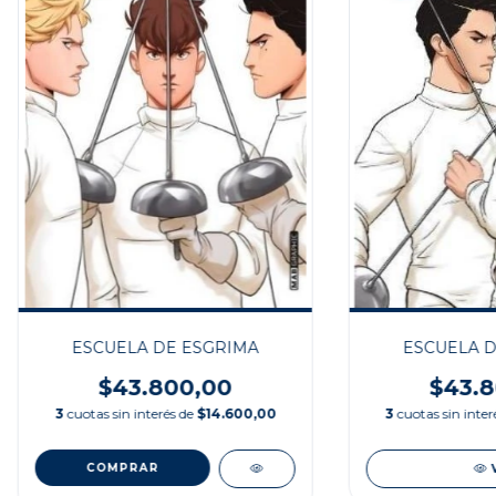
ESCUELA DE ESGRIMA
ESCUELA D
$43.800,00
$43.8
3
cuotas sin interés de
$14.600,00
3
cuotas sin inte