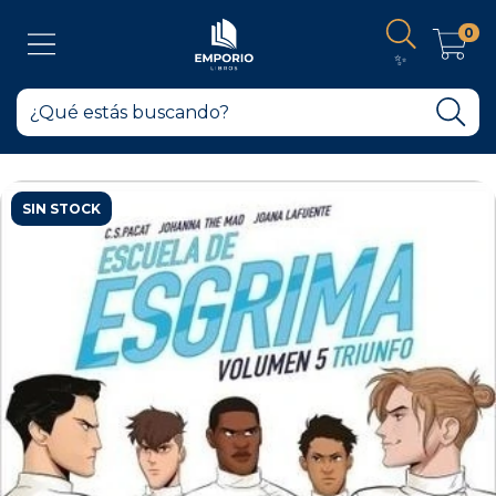
0
✨
SIN STOCK