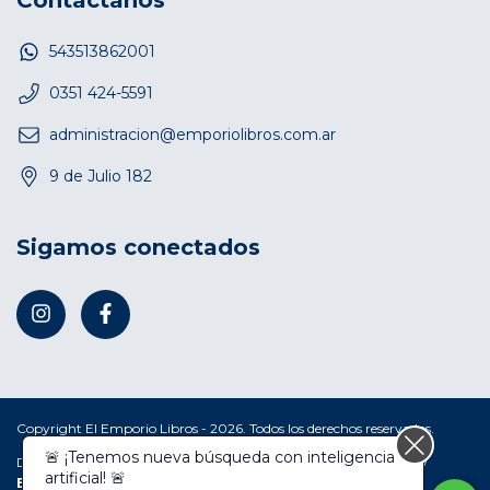
543513862001
0351 424-5591
administracion@emporiolibros.com.ar
9 de Julio 182
Sigamos conectados
Copyright El Emporio Libros - 2026. Todos los derechos reservados.
🚨 ¡Tenemos nueva búsqueda con inteligencia
Defensa de las y los consumidores. Para reclamos
ingresá acá.
/
artificial! 🚨
Botón de arrepentimiento