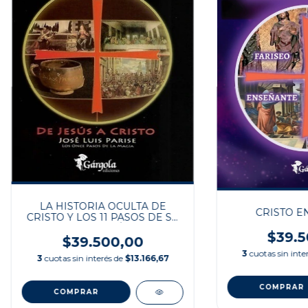
LA HISTORIA OCULTA DE
CRISTO E
CRISTO Y LOS 11 PASOS DE SU
INICIACIÓN
$39.5
$39.500,00
3
cuotas sin inte
3
cuotas sin interés de
$13.166,67