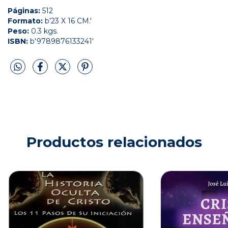
Páginas:
512
Formato:
b'23 X 16 CM.'
Peso:
0.3 kgs.
ISBN:
b'9789876133241'
Productos relacionados