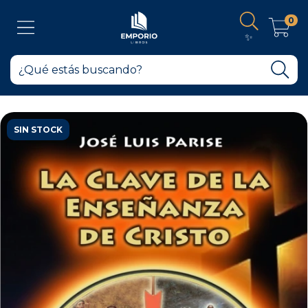
0
✨
SIN STOCK