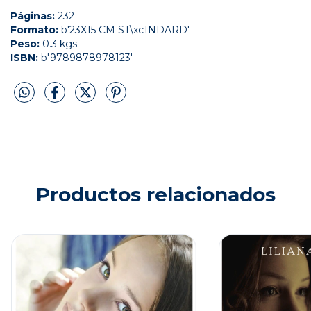
Páginas:
232
Formato:
b'23X15 CM ST\xc1NDARD'
Peso:
0.3 kgs.
ISBN:
b'9789878978123'
Productos relacionados