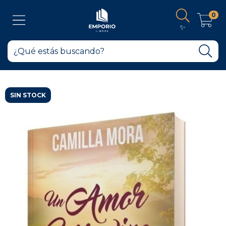
0
✨
SIN STOCK